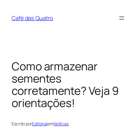
Pular
para
Café das Quatro
o
conteúdo
Como armazenar
sementes
corretamente? Veja 9
orientações!
Escrito por
Editorial
em
Notícias