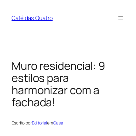
Pular
para
Café das Quatro
o
conteúdo
Muro residencial: 9
estilos para
harmonizar com a
fachada!
Escrito por
Editorial
em
Casa