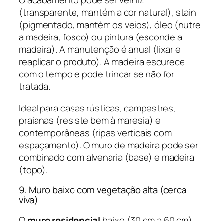
O acabamento pode ser verniz
(transparente, mantém a cor natural), stain
(pigmentado, mantém os veios), óleo (nutre
a madeira, fosco) ou pintura (esconde a
madeira). A manutenção é anual (lixar e
reaplicar o produto). A madeira escurece
com o tempo e pode trincar se não for
tratada.
Ideal para casas rústicas, campestres,
praianas (resiste bem à maresia) e
contemporâneas (ripas verticais com
espaçamento). O muro de madeira pode ser
combinado com alvenaria (base) e madeira
(topo).
9. Muro baixo com vegetação alta (cerca
viva)
O
muro residencial
baixo (30 cm a 60 cm)