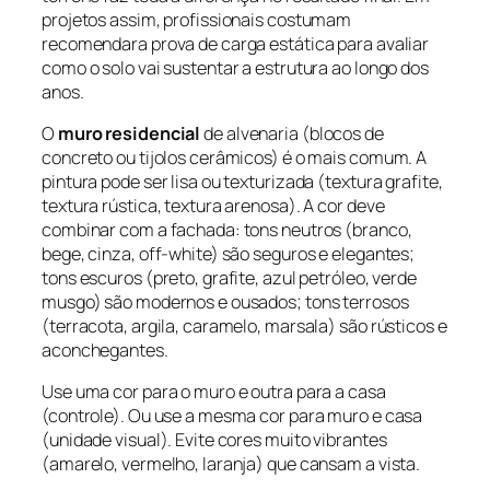
projetos assim, profissionais costumam
recomendara prova de carga estática para avaliar
como o solo vai sustentar a estrutura ao longo dos
anos.
O
muro residencial
de alvenaria (blocos de
concreto ou tijolos cerâmicos) é o mais comum. A
pintura pode ser lisa ou texturizada (textura grafite,
textura rústica, textura arenosa). A cor deve
combinar com a fachada: tons neutros (branco,
bege, cinza, off-white) são seguros e elegantes;
tons escuros (preto, grafite, azul petróleo, verde
musgo) são modernos e ousados; tons terrosos
(terracota, argila, caramelo, marsala) são rústicos e
aconchegantes.
Use uma cor para o muro e outra para a casa
(controle). Ou use a mesma cor para muro e casa
(unidade visual). Evite cores muito vibrantes
(amarelo, vermelho, laranja) que cansam a vista.