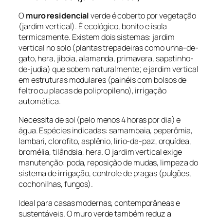
O
muro residencial
verde é coberto por vegetação
(jardim vertical). É ecológico, bonito e isola
termicamente. Existem dois sistemas: jardim
vertical no solo (plantas trepadeiras como unha-de-
gato, hera, jiboia, alamanda, primavera, sapatinho-
de-judia) que sobem naturalmente; e jardim vertical
em estruturas modulares (painéis com bolsos de
feltro ou placas de polipropileno), irrigação
automática.
Necessita de sol (pelo menos 4 horas por dia) e
água. Espécies indicadas: samambaia, peperômia,
lambari, clorofito, asplênio, lírio-da-paz, orquídea,
bromélia, tilândsia, hera. O jardim vertical exige
manutenção: poda, reposição de mudas, limpeza do
sistema de irrigação, controle de pragas (pulgões,
cochonilhas, fungos).
Ideal para casas modernas, contemporâneas e
sustentáveis. O muro verde também reduz a