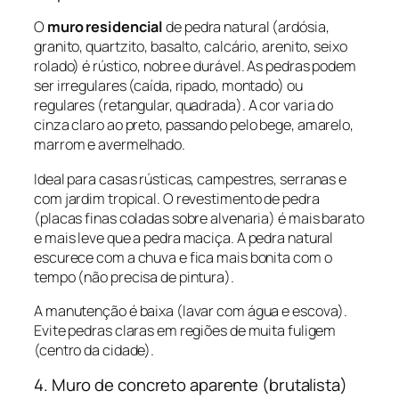
O
muro residencial
de pedra natural (ardósia,
granito, quartzito, basalto, calcário, arenito, seixo
rolado) é rústico, nobre e durável. As pedras podem
ser irregulares (caída, ripado, montado) ou
regulares (retangular, quadrada). A cor varia do
cinza claro ao preto, passando pelo bege, amarelo,
marrom e avermelhado.
Ideal para casas rústicas, campestres, serranas e
com jardim tropical. O revestimento de pedra
(placas finas coladas sobre alvenaria) é mais barato
e mais leve que a pedra maciça. A pedra natural
escurece com a chuva e fica mais bonita com o
tempo (não precisa de pintura).
A manutenção é baixa (lavar com água e escova).
Evite pedras claras em regiões de muita fuligem
(centro da cidade).
4. Muro de concreto aparente (brutalista)