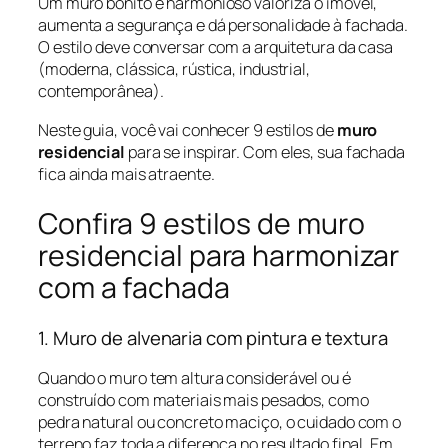
Um muro bonito e harmonioso valoriza o imóvel,
aumenta a segurança e dá personalidade à fachada.
O estilo deve conversar com a arquitetura da casa
(moderna, clássica, rústica, industrial,
contemporânea).
Neste guia, você vai conhecer 9 estilos de
muro
residencial
para se inspirar. Com eles, sua fachada
fica ainda mais atraente.
Confira 9 estilos de muro
residencial para harmonizar
com a fachada
1. Muro de alvenaria com pintura e textura
Quando o muro tem altura considerável ou é
construído com materiais mais pesados, como
pedra natural ou concreto maciço, o cuidado com o
terreno faz toda a diferença no resultado final. Em