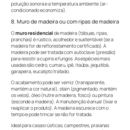
poluição sonora e a temperatura ambiente (ar-
condicionado economiza).
8. Muro de madeira ou com ripas de madeira
O
muro residencial
de madeira (tábuas, ripas,
pranchas) é rústico, acolhedor e sustentável (se a
madeira for de reflorestamento certificado). A
madeira pode ser tratada com autoclave (pressão)
para resistir a cupins e fungos. As espécies mais
usadas são cedro, cumaru, ipê, itaúba, jequitibá,
garapeira, eucalipto tratado.
O acabamento pode ser verniz (transparente,
mantém a cor natural), stain (pigmentado, mantém
os veios), óleo (nutre a madeira, fosco) ou pintura
(esconde a madeira). A manutenção é anual (lixar e
reaplicar o produto). A madeira escurece com o
tempo e pode trincar se não for tratada.
Ideal para casas rústicas, campestres, praianas