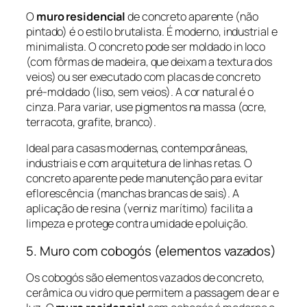
O
muro residencial
de concreto aparente (não
pintado) é o estilo brutalista. É moderno, industrial e
minimalista. O concreto pode ser moldado in loco
(com fôrmas de madeira, que deixam a textura dos
veios) ou ser executado com placas de concreto
pré-moldado (liso, sem veios). A cor natural é o
cinza. Para variar, use pigmentos na massa (ocre,
terracota, grafite, branco).
Ideal para casas modernas, contemporâneas,
industriais e com arquitetura de linhas retas. O
concreto aparente pede manutenção para evitar
eflorescência (manchas brancas de sais). A
aplicação de resina (verniz marítimo) facilita a
limpeza e protege contra umidade e poluição.
5. Muro com cobogós (elementos vazados)
Os cobogós são elementos vazados de concreto,
cerâmica ou vidro que permitem a passagem de ar e